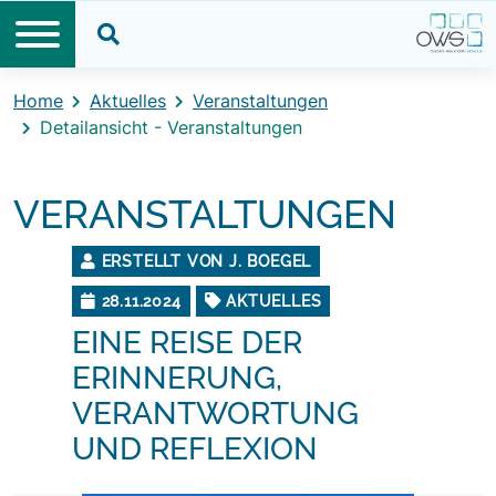
Direkt zum Inhalt
Direkt zum Footer
Suche öffnen
Home
Aktuelles
Veranstaltungen
Detailansicht - Veranstaltungen
VERANSTALTUNGEN
ERSTELLT VON J. BOEGEL
28.11.2024
AKTUELLES
EINE REISE DER
ERINNERUNG,
VERANTWORTUNG
UND REFLEXION