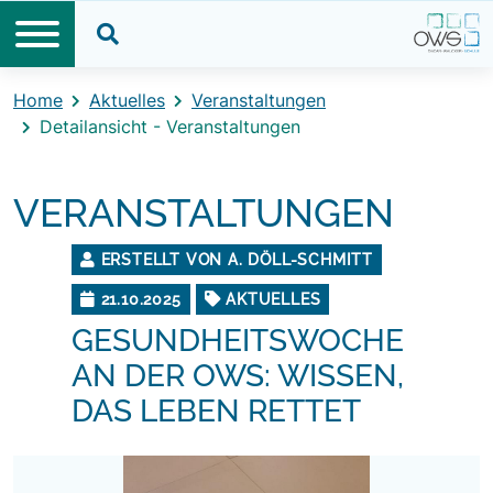
Direkt zum Inhalt
Direkt zum Footer
Suche öffnen
Home
Aktuelles
Veranstaltungen
Detailansicht - Veranstaltungen
VERANSTALTUNGEN
ERSTELLT VON A. DÖLL-SCHMITT
21.10.2025
AKTUELLES
GESUNDHEITSWOCHE
AN DER OWS: WISSEN,
DAS LEBEN RETTET