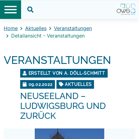
Direkt zum Inhalt
Direkt zum Footer
Suche öffnen
Home
Aktuelles
Veranstaltungen
Detailansicht - Veranstaltungen
VERANSTALTUNGEN
ERSTELLT VON A. DÖLL-SCHMITT
09.02.2022
AKTUELLES
NEUSEELAND –
LUDWIGSBURG UND
ZURÜCK