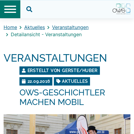
Direkt zum Inhalt
Direkt zum Footer
Suche öffnen
Home
Aktuelles
Veranstaltungen
Detailansicht - Veranstaltungen
VERANSTALTUNGEN
ERSTELLT VON GERSTE/HUBER
22.09.2016
AKTUELLES
OWS-GESCHICHTLER
MACHEN MOBIL