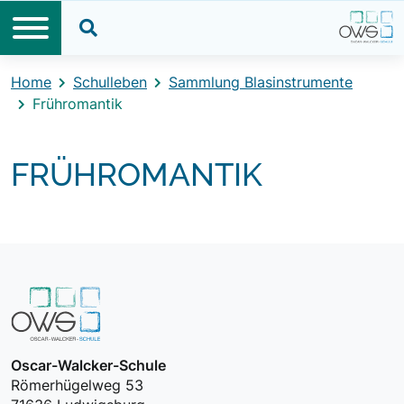
Direkt zum Inhalt
Direkt zum Footer
Suche öffnen
Home
Schulleben
Sammlung Blasinstrumente
Frühromantik
FRÜHROMANTIK
Oscar-Walcker-Schule
Römerhügelweg 53