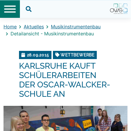
Direkt zum Inhalt
Direkt zum Footer
Suche öffnen
Home
Aktuelles
Musikinstrumentenbau
Detailansicht - Musikinstrumentenbau
28.09.2015
WETTBEWERBE
KARLSRUHE KAUFT
SCHÜLERARBEITEN
DER OSCAR-WALCKER-
SCHULE AN