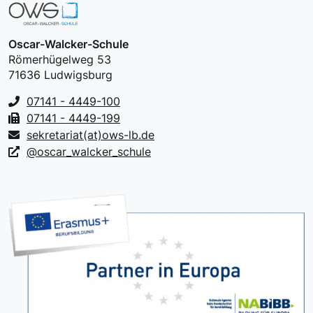
Oscar-Walcker-Schule
Römerhügelweg 53
71636 Ludwigsburg
07141 - 4449-100
07141 - 4449-199
sekretariat(at)ows-lb.de
@oscar_walcker_schule