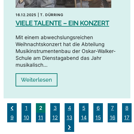
16.12.2025
|
T. DÜRRING
VIELE TALENTE – EIN KONZERT
Mit einem abwechslungsreichen
Weihnachtskonzert hat die Abteilung
Musikinstrumentenbau der Oskar-Walker-
Schule am Dienstagabend das Jahr
musikalisch…
Weiterlesen
2
1
3
4
5
6
7
8
9
10
11
12
13
14
15
16
17